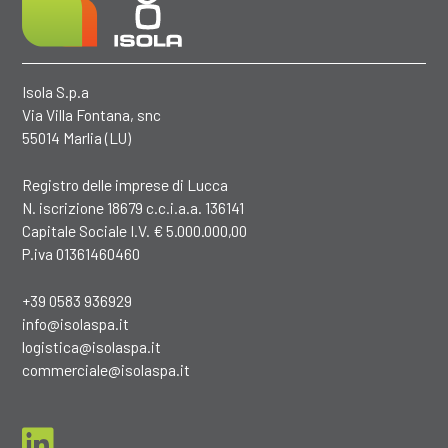
Isola S.p.a
Via Villa Fontana, snc
55014 Marlia (LU)
Registro delle imprese di Lucca
N. iscrizione 18679 c.c.i.a.a. 136141
Capitale Sociale I.V. € 5.000.000,00
P.iva 01361460460
+39 0583 936929
info@isolaspa.it
logistica@isolaspa.it
commerciale@isolaspa.it