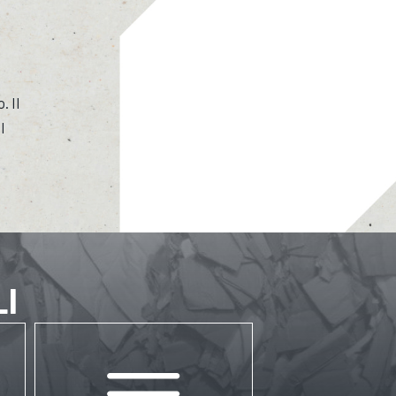
. Il
l
LI