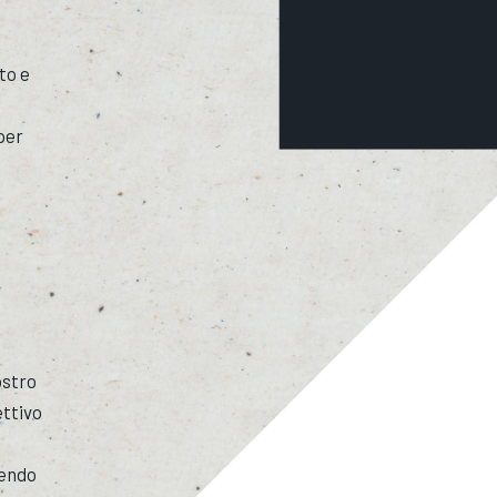
to e
.
 per
ostro
ettivo
tendo