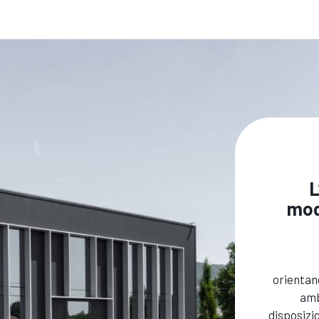
L
mode
orientand
amb
disposizi