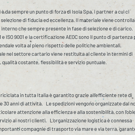
i è da sempre un punto di forza di Isola Spa, i partner a cui ci
 selezione di fiducia ed eccellenza. Il materiale viene controlla
 interno che sempre presente in fase di selezione e di carico
1 e ISO 9001 e la certificazione AEOC sono il punto di partenza
endale volta al pieno rispetto delle politiche ambientali.
e nel settore cartario viene restituita al cliente in termini di
ualità costante, flessibilità e servizio puntuale.
 riciclata in tutta Italia è garantito grazie all’efficiente rete di
re 30 anni di attività. Le spedizioni vengono organizzate dal n
colare attenzione alla efficienza e alla sostenibilità, con l’obi
rvizio ai nostri clienti. L’organizzazione logistica è connessa
mportanti compagnie di trasporto via mare e via terra, garan