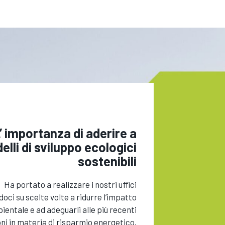
’ importanza di aderire a
lli di sviluppo ecologici
sostenibili
Ha portato a realizzare i nostri uffici
oci su scelte volte a ridurre l’impatto
ientale e ad adeguarli alle più recenti
oni in materia di risparmio energetico,