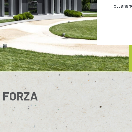
ottenend
I FORZA