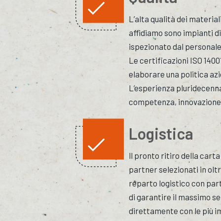
L’alta qualità dei material
affidiamo sono impianti di
ispezionato dal personale
Le certificazioni ISO 1400
elaborare una politica azi
L’esperienza pluridecennal
competenza, innovazione, q
Logistica
ll pronto ritiro della carta
partner selezionati in olt
reparto logistico con parti
di garantire il massimo se
direttamente con le più i