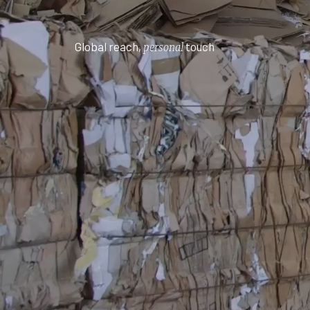
Global reach,
personal
touch